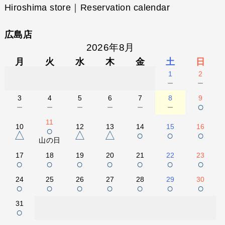
Hiroshima store｜Reservation calendar
広島店
2026年8月
月
火
水
木
金
土
日
1
2
－
－
3
4
5
6
7
8
9
－
－
－
－
－
－
○
11
10
12
13
14
15
16
○
△
△
△
○
○
○
山の日
17
18
19
20
21
22
23
○
○
○
○
○
○
○
24
25
26
27
28
29
30
○
○
○
○
○
○
○
31
○