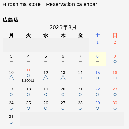
Hiroshima store｜Reservation calendar
広島店
2026年8月
月
火
水
木
金
土
日
1
2
－
－
3
4
5
6
7
8
9
－
－
－
－
－
－
○
11
10
12
13
14
15
16
○
△
△
△
○
○
○
山の日
17
18
19
20
21
22
23
○
○
○
○
○
○
○
24
25
26
27
28
29
30
○
○
○
○
○
○
○
31
○