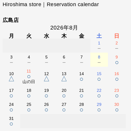
Hiroshima store｜Reservation calendar
広島店
2026年8月
月
火
水
木
金
土
日
1
2
－
－
3
4
5
6
7
8
9
－
－
－
－
－
－
○
11
10
12
13
14
15
16
○
△
△
△
○
○
○
山の日
17
18
19
20
21
22
23
○
○
○
○
○
○
○
24
25
26
27
28
29
30
○
○
○
○
○
○
○
31
○