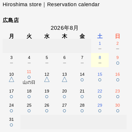
Hiroshima store｜Reservation calendar
広島店
2026年8月
月
火
水
木
金
土
日
1
2
－
－
3
4
5
6
7
8
9
－
－
－
－
－
－
○
11
10
12
13
14
15
16
○
△
△
△
○
○
○
山の日
17
18
19
20
21
22
23
○
○
○
○
○
○
○
24
25
26
27
28
29
30
○
○
○
○
○
○
○
31
○