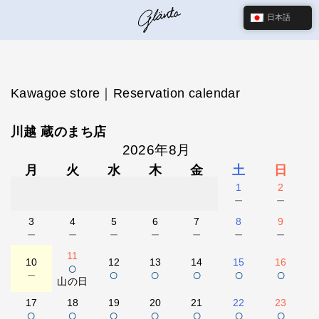
日本語
Kawagoe store｜Reservation calendar
川越 蔵のまち店
2026年8月
月
火
水
木
金
土
日
1
2
－
－
3
4
5
6
7
8
9
－
－
－
－
－
－
－
11
10
12
13
14
15
16
○
－
○
○
○
○
○
山の日
17
18
19
20
21
22
23
○
○
○
○
○
○
○