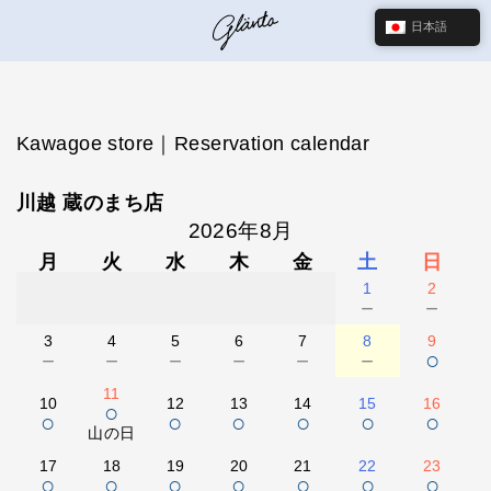
日本語
Kawagoe store｜Reservation calendar
川越 蔵のまち店
2026年8月
月
火
水
木
金
土
日
1
2
－
－
3
4
5
6
7
8
9
－
－
－
－
－
－
○
11
10
12
13
14
15
16
○
○
○
○
○
○
○
山の日
17
18
19
20
21
22
23
○
○
○
○
○
○
○