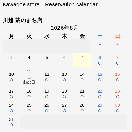
Kawagoe store｜Reservation calendar
川越 蔵のまち店
2026年8月
月
火
水
木
金
土
日
1
2
－
－
3
4
5
6
7
8
9
－
－
－
－
－
○
○
11
10
12
13
14
15
16
○
○
○
○
○
○
○
山の日
17
18
19
20
21
22
23
○
○
○
○
○
○
○
24
25
26
27
28
29
30
○
○
○
○
○
○
○
31
○