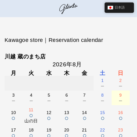
日本語
Kawagoe store｜Reservation calendar
川越 蔵のまち店
2026年8月
月
火
水
木
金
土
日
1
2
－
－
3
4
5
6
7
8
9
－
－
－
－
－
－
－
11
10
12
13
14
15
16
○
○
○
○
○
○
○
山の日
17
18
19
20
21
22
23
○
○
○
○
○
○
○