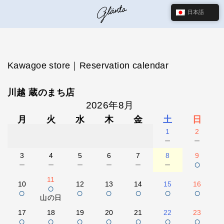
日本語
Kawagoe store｜Reservation calendar
川越 蔵のまち店
2026年8月
月
火
水
木
金
土
日
1
2
－
－
3
4
5
6
7
8
9
－
－
－
－
－
－
○
11
10
12
13
14
15
16
○
○
○
○
○
○
○
山の日
17
18
19
20
21
22
23
○
○
○
○
○
○
○