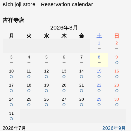
Kichijoji store｜Reservation calendar
吉祥寺店
2026年8月
月
火
水
木
金
土
日
1
2
－
－
3
4
5
6
7
8
9
－
－
－
－
－
－
○
10
11
12
13
14
15
16
○
○
○
○
○
○
○
17
18
19
20
21
22
23
○
○
○
○
○
○
○
24
25
26
27
28
29
30
○
○
○
○
○
○
○
31
○
2026年7月
2026年9月