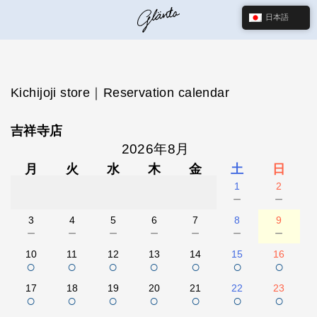
日本語
Kichijoji store｜Reservation calendar
吉祥寺店
2026年8月
月
火
水
木
金
土
日
1
2
－
－
3
4
5
6
7
8
9
－
－
－
－
－
－
－
10
11
12
13
14
15
16
○
○
○
○
○
○
○
17
18
19
20
21
22
23
○
○
○
○
○
○
○