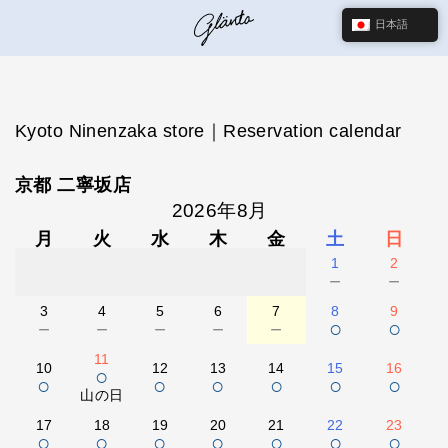
日本語
Kyoto Ninenzaka store｜Reservation calendar
京都 二寧坂店
2026年8月
月
火
水
木
金
土
日
1
2
－
－
3
4
5
6
7
8
9
－
－
－
－
－
○
○
11
10
12
13
14
15
16
○
○
○
○
○
○
○
山の日
17
18
19
20
21
22
23
○
○
○
○
○
○
○