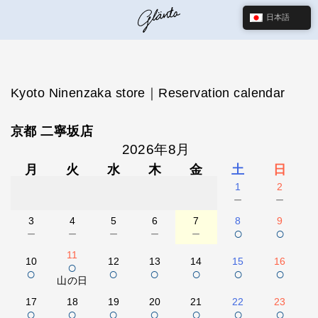
日本語
Kyoto Ninenzaka store｜Reservation calendar
京都 二寧坂店
2026年8月
月
火
水
木
金
土
日
1
2
－
－
3
4
5
6
7
8
9
－
－
－
－
－
○
○
11
10
12
13
14
15
16
○
○
○
○
○
○
○
山の日
17
18
19
20
21
22
23
○
○
○
○
○
○
○