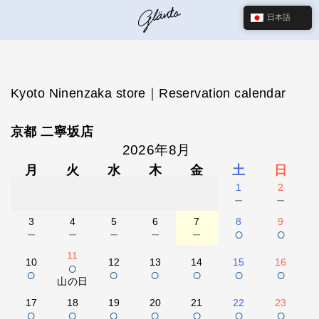
日本語
Kyoto Ninenzaka store｜Reservation calendar
京都 二寧坂店
2026年8月
月
火
水
木
金
土
日
1
2
－
－
3
4
5
6
7
8
9
－
－
－
－
－
○
○
11
10
12
13
14
15
16
○
○
○
○
○
○
○
山の日
17
18
19
20
21
22
23
○
○
○
○
○
○
○