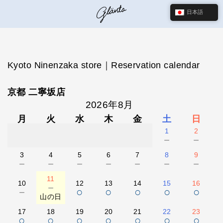
日本語
Kyoto Ninenzaka store｜Reservation calendar
京都 二寧坂店
2026年8月
月
火
水
木
金
土
日
1
2
－
－
3
4
5
6
7
8
9
－
－
－
－
－
－
－
11
10
12
13
14
15
16
－
－
○
○
○
○
○
山の日
17
18
19
20
21
22
23
○
○
○
○
○
○
○