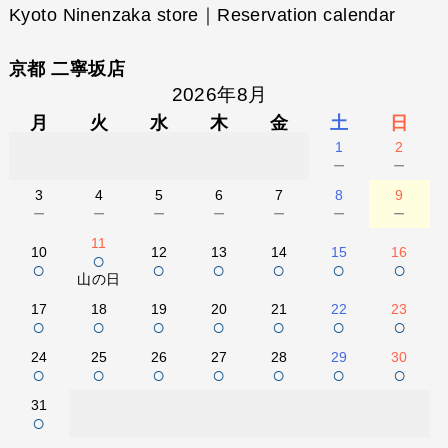
Kyoto Ninenzaka store｜Reservation calendar
京都 二寧坂店
2026年8月
月
火
水
木
金
土
日
1
2
－
－
3
4
5
6
7
8
9
－
－
－
－
－
－
－
11
10
12
13
14
15
16
○
○
○
○
○
○
○
山の日
17
18
19
20
21
22
23
○
○
○
○
○
○
○
24
25
26
27
28
29
30
○
○
○
○
○
○
○
31
○