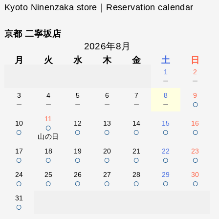
Kyoto Ninenzaka store｜Reservation calendar
京都 二寧坂店
2026年8月
月
火
水
木
金
土
日
1
2
－
－
3
4
5
6
7
8
9
－
－
－
－
－
－
○
11
10
12
13
14
15
16
○
○
○
○
○
○
○
山の日
17
18
19
20
21
22
23
○
○
○
○
○
○
○
24
25
26
27
28
29
30
○
○
○
○
○
○
○
31
○