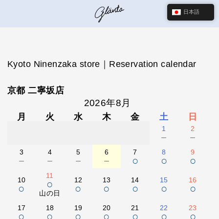
日本語
Kyoto Ninenzaka store｜Reservation calendar
京都 二寧坂店
2026年8月
月
火
水
木
金
土
日
1
2
－
－
3
4
5
6
7
8
9
－
－
－
－
○
○
○
11
10
12
13
14
15
16
○
○
○
○
○
○
○
山の日
17
18
19
20
21
22
23
○
○
○
○
○
○
○