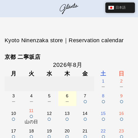
日本語
Kyoto Ninenzaka store｜Reservation calendar
京都 二寧坂店
2026年8月
月
火
水
木
金
土
日
1
2
－
－
3
4
5
6
7
8
9
－
－
－
－
○
○
○
11
10
12
13
14
15
16
○
○
○
○
○
○
○
山の日
17
18
19
20
21
22
23
○
○
○
○
○
○
○