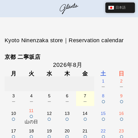
日本語
Kyoto Ninenzaka store｜Reservation calendar
京都 二寧坂店
2026年8月
月
火
水
木
金
土
日
1
2
－
－
3
4
5
6
7
8
9
－
－
－
－
－
○
○
11
10
12
13
14
15
16
○
○
○
○
○
○
○
山の日
17
18
19
20
21
22
23
○
○
○
○
○
○
○