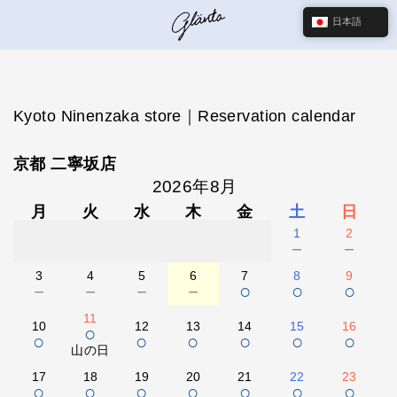
日本語
Kyoto Ninenzaka store｜Reservation calendar
京都 二寧坂店
2026年8月
月
火
水
木
金
土
日
1
2
－
－
3
4
5
6
7
8
9
－
－
－
－
○
○
○
11
10
12
13
14
15
16
○
○
○
○
○
○
○
山の日
17
18
19
20
21
22
23
○
○
○
○
○
○
○