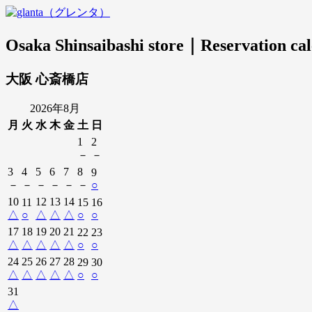
Osaka Shinsaibashi store｜Reservation ca
大阪 心斎橋店
2026年8月
月
火
水
木
金
土
日
1
2
－
－
3
4
5
6
7
8
9
－
－
－
－
－
－
○
10
12
13
14
11
15
16
△
○
△
△
△
○
○
17
18
19
20
21
22
23
△
△
△
△
△
○
○
24
25
26
27
28
29
30
△
△
△
△
△
○
○
31
△