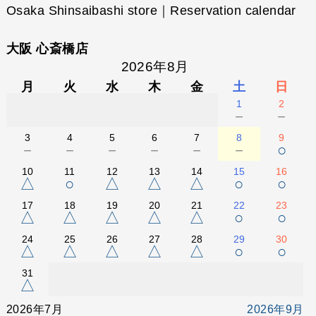
Osaka Shinsaibashi store｜Reservation calendar
大阪 心斎橋店
2026年8月
月
火
水
木
金
土
日
1
2
－
－
3
4
5
6
7
8
9
－
－
－
－
－
－
○
10
11
12
13
14
15
16
△
○
△
△
△
○
○
17
18
19
20
21
22
23
△
△
△
△
△
○
○
24
25
26
27
28
29
30
△
△
△
△
△
○
○
31
△
2026年7月
2026年9月