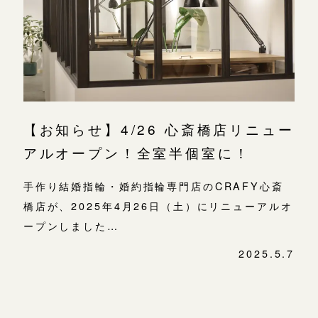
よくあるご質問
金属・素材
目黒本店
アフターケア・保証
吉祥寺店
来店ご予約
表参道店
CRAFYについて
鎌倉店
来店ご予約
吉祥寺店
SNS・ブログ
【お知らせ】4/26 心斎橋店リニュー
鎌倉店
川越店
来店ご予約
ブログ
アルオープン！全室半個室に！
川越店
その他
手作り結婚指輪・婚約指輪専門店のCRAFY心斎
軽井沢店
軽井沢店
来店ご予約
橋店が、2025年4月26日（土）にリニューアルオ
プライバシーポリシー
大阪本店
ープンしました…
用語集
大阪本店
来店ご予約
2025.5.7
心斎橋店
投
稿
京都店
京都店
ナ
来店ご予約
ビ