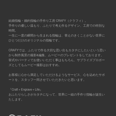
結婚指輪・婚約指輪の手作り工房 CRAFY（クラフィ）。
手作りの優しい温もり、ふたりで考え作るデザイン、工房での特別な
時間。
一生に一度の瞬間から生まれる指輪は、替えのきくことがない世界に
ひとつだけのオリジナルの指輪です。
CRAFYでは、ふたりで作る大切な思い出もカタチにしたいという思い
から制作風景の撮影&編集、ムービーのプレゼントをしております。
挙式やパーティでお使いいただく事はもちろん、サプライズプロポー
ズとしてもムービー撮影はおすすめ。
お客様に心から満足していただけるようなサービス、心を込めたサポ
ートを、スタッフ一同させていただきたいと思います。
『Craft＋Engrave＋Life』
おふたりらしさがカタチになって、世界に一組の手作り指輪が誕生い
たします。