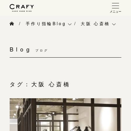
メニュー
手作り 結婚指輪・婚約指輪
手作り指輪Blog
大阪 心斎橋
手作り結婚指輪
手作り指輪Blog
ベビーリング
お問い合わせ（通話料無料）
手作り婚約指輪
Blog
10:00～18:00 /年中無休
ブログ
手作り指輪作品集
お知らせ
指輪制作の流れ
年末年始は除く
お問い合わせ
CRAFY紹介
オーダーメイド 結婚指輪・婚約指輪
お客様インタビュー
手作り結婚指輪
タグ：大阪 心斎橋
こちら
指輪作品集
指輪のハンドメイド・手作り
手作り婚約指輪
インタビュー
目黒本店
CRAFYについて
アニバーサリーリ
来店ご予約
工房一覧
結婚指輪手作り工房のご案内
デザイン
表参道店
来店ご予約