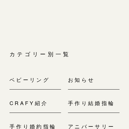
広島店
ゲ
ー
広島店
来店ご予約
婚約指輪
シ
ョ
結婚指輪
ン
オーダーメイド
ご予約
お客様の声
-
カテゴリー別一覧
ベビーリング
お知らせ
CRAFY紹介
手作り結婚指輪
手作り婚約指輪
アニバーサリー