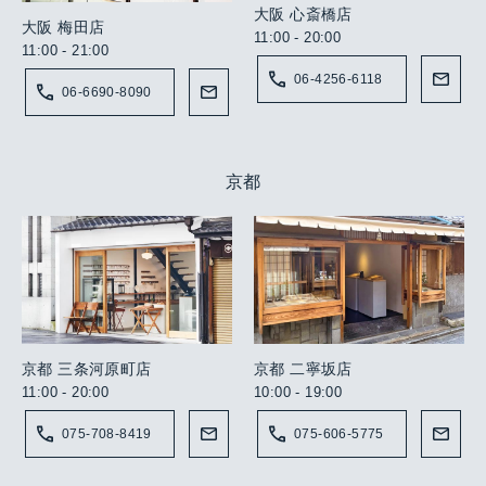
大阪 心斎橋店
大阪 梅田店
11:00 - 20:00
11:00 - 21:00
06-4256-6118
06-6690-8090
京都
京都 三条河原町店
京都 二寧坂店
11:00 - 20:00
10:00 - 19:00
075-708-8419
075-606-5775