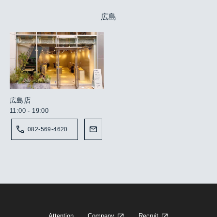
広島
広島店
11:00 - 19:00
082-569-4620
Attention
Company
Recruit