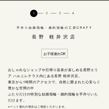
よくあるご質問
東京 
結婚指
アフターケア・保証
吉祥寺店
来店ご予約
CRAFYについて
手作り結婚指輪・婚約指輪の工房CRAFY
手作り結婚指輪・婚約指輪の工房CRAFY
鎌倉店
来店ご予約
長野 軽井沢店
長野 軽井沢店
SNS・ブログ
川越店
来店ご予約
ブログ
お子様連れOK
その他
軽井沢店
来店ご予約
おしゃれなショップや日帰り温泉が楽しめる星野エリ
プライバシーポリシー
ア ハルニレテラス内にある長野 軽井沢店。
用語集
東京から1時間のアクセスで、自然に囲まれた心安らぐ
大阪本店
来店ご予約
豊かな空間の中
ふたりだけの特別な結婚指輪・婚約指輪を手作りいた
だけます。
京都店
来店ご予約
※ペット連れの場合はご相談くださいませ。