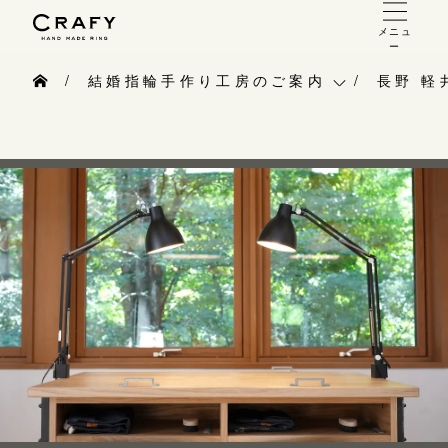
メニュ
ー
手作り 結婚指輪・婚約指輪
結婚指輪手作り工房のご案内
長野 軽
手作り結婚指輪
結婚指輪手作り工房のご案内
長野 
お問い合わせ（通話料無料）
手作り婚約指輪
10:00～18:00 /年中無休
手作り指輪作品集
広島店
指輪制作の流れ
年末年始は除く
お問い合わせ
大阪本
オーダーメイド 結婚指輪・婚約指輪
お客様インタビュー
埼玉 
こちら
指輪作品集
指輪のハンドメイド・手作り
京都店
インタビュー
目黒本店
CRAFYについて
神奈川
来店ご予約
工房一覧
東京 
表参道店
来店ご予約