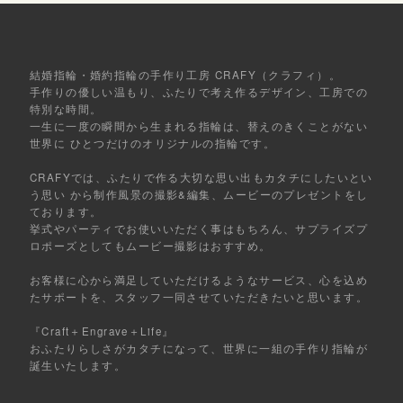
結婚指輪・婚約指輪の手作り工房 CRAFY（クラフィ）。
手作りの優しい温もり、ふたりで考え作るデザイン、工房での
特別な時間。
一生に一度の瞬間から生まれる指輪は、替えのきくことがない
世界に ひとつだけのオリジナルの指輪です。
CRAFYでは、ふたりで作る大切な思い出もカタチにしたいとい
う思い から制作風景の撮影&編集、ムービーのプレゼントをし
ております。
挙式やパーティでお使いいただく事はもちろん、サプライズプ
ロポーズとしてもムービー撮影はおすすめ。
お客様に心から満足していただけるようなサービス、心を込め
たサポートを、スタッフ一同させていただきたいと思います。
『Craft＋Engrave＋Life』
おふたりらしさがカタチになって、世界に一組の手作り指輪が
誕生いたします。