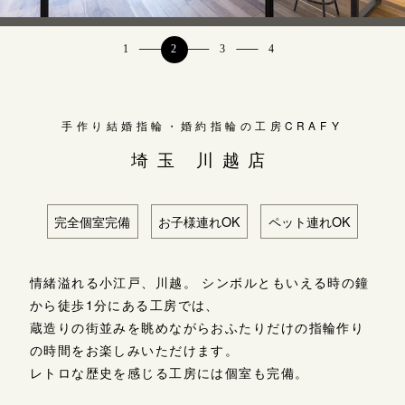
よくあるご質問
東京 
結婚指
アフターケア・保証
吉祥寺店
来店ご予約
CRAFYについて
鎌倉店
来店ご予約
手作り結婚指輪・婚約指輪の工房CRAFY
SNS・ブログ
埼玉 川越店
川越店
来店ご予約
ブログ
完全個室完備
お子様連れOK
ペット連れOK
その他
軽井沢店
来店ご予約
プライバシーポリシー
情緒溢れる小江戸、川越。 シンボルともいえる時の鐘
用語集
から徒歩1分にある工房では、
大阪本店
来店ご予約
蔵造りの街並みを眺めながらおふたりだけの指輪作り
の時間をお楽しみいただけます。
レトロな歴史を感じる工房には個室も完備。
京都店
来店ご予約