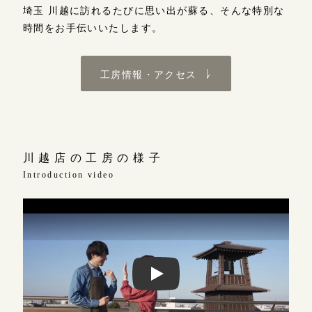
埼玉 川越に訪れるたびに思い出が蘇る、そんな特別な
時間をお手伝いいたします。
広島店
来店ご予約
工房情報・アクセス
オーダーメイド
ご予約
川越店の工房の様子
Introduction video
埼玉 川越店の工房の様子