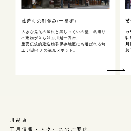
蔵造りの町並み(一番街)
菓
大きな鬼瓦の屋根と黒しっくいの壁、蔵造り
カ
の建物が立ち並ぶ川越一番街。
駄
重要伝統的建造物群保存地区にも選ばれる埼
川
玉 川越イチの観光スポット。
菓
川越店
工房情報・アクセスのご案内