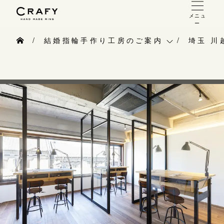
メニュ
ー
手作り 結婚指輪・婚約指輪
結婚指輪手作り工房のご案内
埼玉 川
手作り結婚指輪
結婚指輪手作り工房のご案内
埼玉 
お問い合わせ（通話料無料）
手作り婚約指輪
10:00～18:00 /年中無休
手作り指輪作品集
広島店
指輪制作の流れ
年末年始は除く
お問い合わせ
長野 
オーダーメイド 結婚指輪・婚約指輪
お客様インタビュー
大阪本
こちら
指輪作品集
指輪のハンドメイド・手作り
京都店
インタビュー
目黒本店
CRAFYについて
神奈川
来店ご予約
工房一覧
東京 
表参道店
来店ご予約