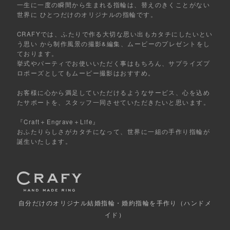
一生に一度の瞬間から生まれる指輪は、替えのきくことがない
世界に ひとつだけのオリジナルの指輪です。
CRAFYでは、ふたりで作る大切な思い出もカタチにしたいとい
う思い から制作風景の撮影&編集、ムービーのプレゼントをし
ております。
挙式やパーティでお使いいただく事はもちろん、サプライズプ
ロポーズとしてもムービー撮影はおすすめ。
お客様に心から満足していただけるようなサービス、心を込め
たサポートを、スタッフ一同させていただきたいと思います。
『Craft＋Engrave＋Life』
おふたりらしさがカタチになって、世界に一組の手作り指輪が
誕生いたします。
自分だけの
オリジナル結婚指輪・婚約指輪を手作り
（ハンドメ
イド）