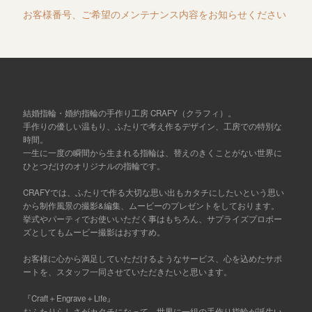
お客様番号、ご希望のメンテナンス内容をお知らせください
結婚指輪・婚約指輪の手作り工房 CRAFY（クラフィ）。
手作りの優しい温もり、ふたりで考え作るデザイン、工房での特別な
時間。
一生に一度の瞬間から生まれる指輪は、替えのきくことがない世界に
ひとつだけのオリジナルの指輪です。
CRAFYでは、ふたりで作る大切な思い出もカタチにしたいという思い
から制作風景の撮影&編集、ムービーのプレゼントをしております。
挙式やパーティでお使いいただく事はもちろん、サプライズプロポー
ズとしてもムービー撮影はおすすめ。
お客様に心から満足していただけるようなサービス、心を込めたサポ
ートを、スタッフ一同させていただきたいと思います。
『Craft＋Engrave＋Life』
おふたりらしさがカタチになって、世界に一組の手作り指輪が誕生い