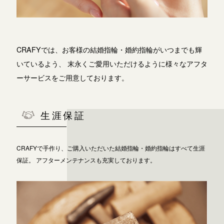
よくあるご質問
アフターケア・保証
吉祥寺店
来店ご予約
CRAFYでは、お客様の結婚指輪・婚約指輪がいつまでも輝
CRAFYについて
いているよう、
末永くご愛用いただけるように様々なアフタ
鎌倉店
来店ご予約
ーサービスをご用意しております。
SNS・ブログ
川越店
来店ご予約
ブログ
生涯保証
その他
軽井沢店
来店ご予約
プライバシーポリシー
CRAFYで手作り、ご購入いただいた結婚指輪・婚約指輪はすべて生涯
保証。
アフターメンテナンスも充実しております。
用語集
大阪本店
来店ご予約
京都店
来店ご予約