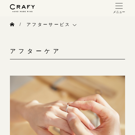
メニュー
手作り 結婚指輪・婚約指輪
アフターサービス
手作り結婚指輪
アフターサービス
お問い合わせ（通話料無料）
手作り婚約指輪
アフターケア
10:00～18:00 /年中無休
手作り指輪作品集
指輪制作の流れ
年末年始は除く
お問い合わせ
オーダーメイド 結婚指輪・婚約指輪
お客様インタビュー
こちら
指輪作品集
指輪のハンドメイド・手作り
インタビュー
目黒本店
CRAFYについて
来店ご予約
工房一覧
結婚指輪手作り工房のご案内
表参道店
来店ご予約