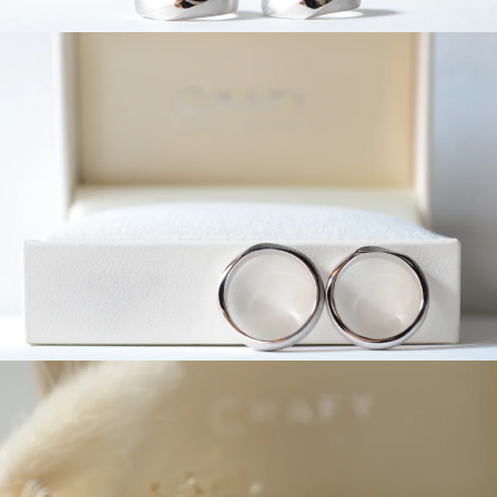
よくあるご質問
アフターケア・保証
吉祥寺店
来店ご予約
CRAFYについて
鎌倉店
来店ご予約
SNS・ブログ
川越店
来店ご予約
ブログ
その他
軽井沢店
来店ご予約
プライバシーポリシー
用語集
大阪本店
来店ご予約
京都店
来店ご予約