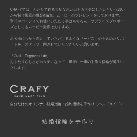
CRAFYでは、ふたりで作る大切な思い出もカタチにしたいという思い
から制作風景の撮影&編集、ムービーのプレゼントをしております。
挙式やパーティでお使いいただく事はもちろん、サプライズプロポー
ズとしてもムービー撮影はおすすめ。
お客様に心から満足していただけるようなサービス、心を込めたサポ
ートを、スタッフ一同させていただきたいと思います。
『Craft＋Engrave＋Life』
おふたりらしさがカタチになって、世界に一組の手作り指輪が誕生い
たします。
自分だけの
オリジナル結婚指輪・婚約指輪を手作り
（ハンドメイド）
結婚指輪を手作り