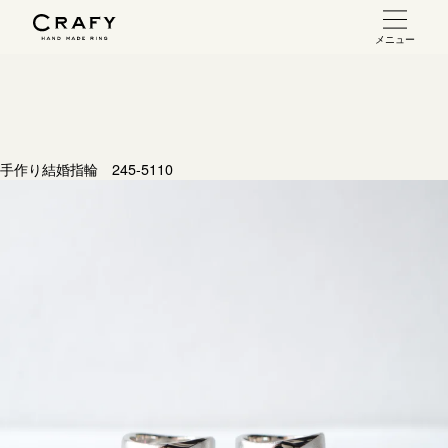
メニュー
手作り 結婚指輪・婚約指輪
手作り結婚指輪
お問い合わせ（通話料無料）
手作り婚約指輪
手作り結婚指輪 245-5110
10:00～18:00 /年中無休
指輪制作の流れ
年末年始は除く
オーダーメイド 結婚指輪・婚約指輪
こちら
指輪作品集
インタビュー
目黒本店
来店ご予約
工房一覧
表参道店
来店ご予約