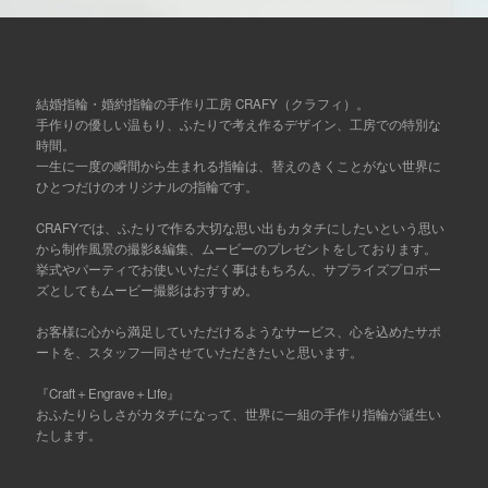
結婚指輪・婚約指輪の手作り工房 CRAFY（クラフィ）。
手作りの優しい温もり、ふたりで考え作るデザイン、工房での特別な
時間。
一生に一度の瞬間から生まれる指輪は、替えのきくことがない世界に
ひとつだけのオリジナルの指輪です。
CRAFYでは、ふたりで作る大切な思い出もカタチにしたいという思い
から制作風景の撮影&編集、ムービーのプレゼントをしております。
挙式やパーティでお使いいただく事はもちろん、サプライズプロポー
ズとしてもムービー撮影はおすすめ。
お客様に心から満足していただけるようなサービス、心を込めたサポ
ートを、スタッフ一同させていただきたいと思います。
『Craft＋Engrave＋Life』
おふたりらしさがカタチになって、世界に一組の手作り指輪が誕生い
たします。