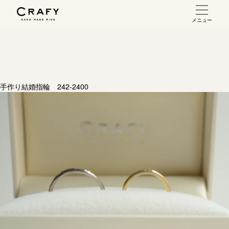
メニュー
手作り 結婚指輪・婚約指輪
手作り結婚指輪
お問い合わせ（通話料無料）
手作り婚約指輪
手作り結婚指輪 242-2400
10:00～18:00 /年中無休
指輪制作の流れ
年末年始は除く
オーダーメイド 結婚指輪・婚約指輪
こちら
指輪作品集
インタビュー
目黒本店
来店ご予約
工房一覧
表参道店
来店ご予約