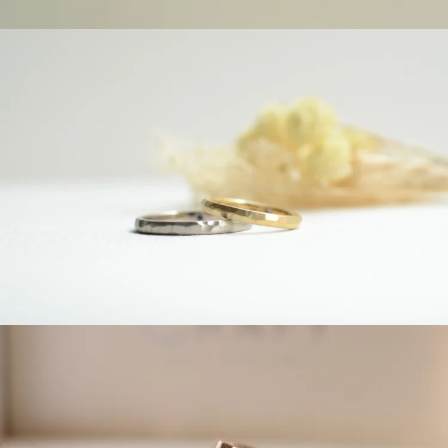
よくあるご質問
アフターケア・保証
吉祥寺店
来店ご予約
CRAFYについて
鎌倉店
来店ご予約
SNS・ブログ
川越店
来店ご予約
ブログ
その他
軽井沢店
来店ご予約
プライバシーポリシー
用語集
大阪本店
来店ご予約
京都店
来店ご予約