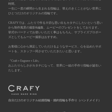
時間。
一生に一度の瞬間から生まれる指輪は、替えのきくことがない世界に
広島店
来店ご予約
ひとつだけのオリジナルの指輪です。
CRAFYでは、ふたりで作る大切な思い出もカタチにしたいという思い
オーダーメイド
から制作風景の撮影&編集、ムービーのプレゼントをしております。
ご予約
挙式やパーティでお使いいただく事はもちろん、サプライズプロポー
ズとしてもムービー撮影はおすすめ。
お客様に心から満足していただけるようなサービス、心を込めたサポ
ートを、スタッフ一同させていただきたいと思います。
『Craft＋Engrave＋Life』
おふたりらしさがカタチになって、世界に一組の手作り指輪が誕生い
たします。
自分だけの
オリジナル結婚指輪・婚約指輪を手作り
（ハンドメイド）