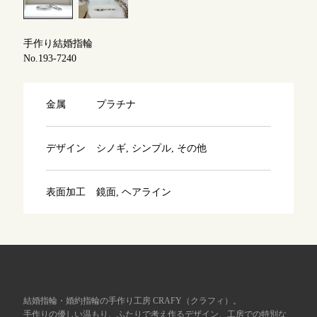
よくあるご質問
アフターケア・保証
吉祥寺店
手作り結婚指輪
来店ご予約
No.193-7240
CRAFYについて
鎌倉店
来店ご予約
金属
プラチナ
SNS・ブログ
川越店
来店ご予約
ブログ
デザイン
シノギ, シンプル, その他
その他
表面加工
鏡面, ヘアライン
軽井沢店
来店ご予約
プライバシーポリシー
用語集
大阪本店
来店ご予約
京都店
来店ご予約
結婚指輪・婚約指輪の手作り工房 CRAFY（クラフィ）。
手作りの優しい温もり、ふたりで考え作るデザイン、工房での特別な