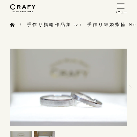
メニュー
手作り 結婚指輪・婚約指輪
手作り指輪作品集
手作り結婚指輪 No.
手作り結婚指輪
お問い合わせ（通話料無料）
手作り指輪作品集
手作り婚約指輪
10:00～18:00 /年中無休
お問い合わせ
指輪制作の流れ
年末年始は除く
お客様インタビュー
オーダーメイド 結婚指輪・婚約指輪
指輪のハンドメイド・手作り
こちら
指輪作品集
CRAFYについて
インタビュー
目黒本店
結婚指輪手作り工房のご案内
来店ご予約
工房一覧
表参道店
来店ご予約