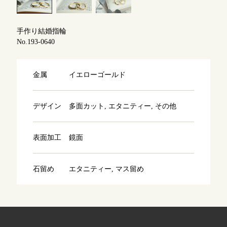
よくあるご質問
アフターケア・保証
吉祥寺店
手作り結婚指輪
来店ご予約
No.193-0640
CRAFYについて
鎌倉店
来店ご予約
金属
イエローゴールド
SNS・ブログ
川越店
来店ご予約
ブログ
デザイン
多面カット, エタニティー, その他
その他
表面加工
鏡面
軽井沢店
来店ご予約
プライバシーポリシー
用語集
石留め
エタニティー, マス留め
大阪本店
来店ご予約
京都店
来店ご予約