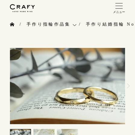
メニュー
手作り 結婚指輪・婚約指輪
手作り指輪作品集
手作り結婚指輪 No.
手作り結婚指輪
お問い合わせ（通話料無料）
手作り指輪作品集
手作り婚約指輪
10:00～18:00 /年中無休
お問い合わせ
指輪制作の流れ
年末年始は除く
お客様インタビュー
オーダーメイド 結婚指輪・婚約指輪
指輪のハンドメイド・手作り
こちら
指輪作品集
CRAFYについて
インタビュー
目黒本店
結婚指輪手作り工房のご案内
来店ご予約
工房一覧
表参道店
来店ご予約