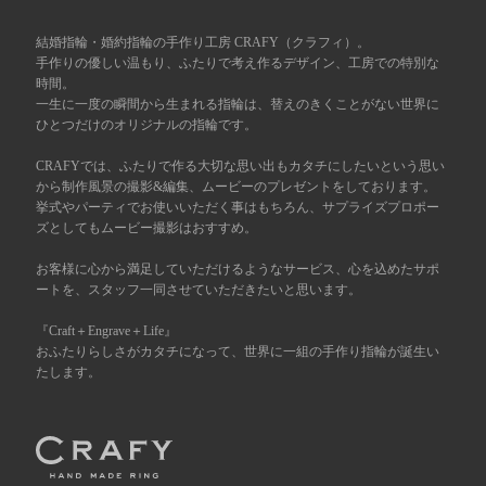
広島店
結婚指輪・婚約指輪の手作り工房 CRAFY（クラフィ）。
来店ご予約
手作りの優しい温もり、ふたりで考え作るデザイン、工房での特別な
時間。
一生に一度の瞬間から生まれる指輪は、替えのきくことがない世界に
オーダーメイド
ご予約
ひとつだけのオリジナルの指輪です。
CRAFYでは、ふたりで作る大切な思い出もカタチにしたいという思い
から制作風景の撮影&編集、ムービーのプレゼントをしております。
挙式やパーティでお使いいただく事はもちろん、サプライズプロポー
ズとしてもムービー撮影はおすすめ。
お客様に心から満足していただけるようなサービス、心を込めたサポ
ートを、スタッフ一同させていただきたいと思います。
『Craft＋Engrave＋Life』
おふたりらしさがカタチになって、世界に一組の手作り指輪が誕生い
たします。