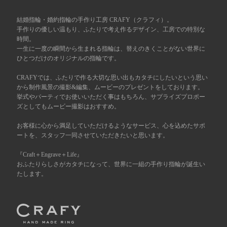
広島店
結婚指輪・婚約指輪の手作り工房 CRAFY（クラフィ）。
来店ご予約
手作りの優しい温もり、ふたりで考え作るデザイン、工房での特別な
時間。
一生に一度の瞬間から生まれる指輪は、替えのきくことがない世界に
オーダーメイド
ご予約
ひとつだけのオリジナルの指輪です。
CRAFYでは、ふたりで作る大切な思い出もカタチにしたいという思い
から制作風景の撮影&編集、ムービーのプレゼントをしております。
挙式やパーティでお使いいただく事はもちろん、サプライズプロポー
ズとしてもムービー撮影はおすすめ。
お客様に心から満足していただけるようなサービス、心を込めたサポ
ートを、スタッフ一同させていただきたいと思います。
『Craft＋Engrave＋Life』
おふたりらしさがカタチになって、世界に一組の手作り指輪が誕生い
たします。