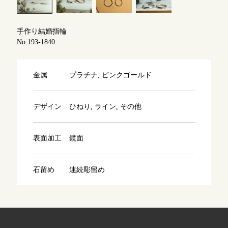
よくあるご質問
アフターケア・保証
吉祥寺店
手作り結婚指輪
来店ご予約
No.193-1840
CRAFYについて
鎌倉店
来店ご予約
金属
プラチナ, ピンクゴールド
SNS・ブログ
川越店
来店ご予約
ブログ
デザイン
ひねり, ライン, その他
その他
表面加工
鏡面
軽井沢店
来店ご予約
プライバシーポリシー
用語集
石留め
連続彫留め
大阪本店
来店ご予約
京都店
来店ご予約