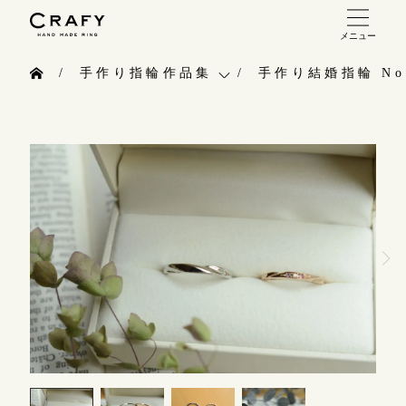
メニュー
手作り 結婚指輪・婚約指輪
手作り指輪作品集
手作り結婚指輪 No.
手作り結婚指輪
お問い合わせ（通話料無料）
手作り指輪作品集
手作り婚約指輪
10:00～18:00 /年中無休
お問い合わせ
指輪制作の流れ
年末年始は除く
お客様インタビュー
オーダーメイド 結婚指輪・婚約指輪
指輪のハンドメイド・手作り
こちら
指輪作品集
CRAFYについて
インタビュー
目黒本店
結婚指輪手作り工房のご案内
来店ご予約
工房一覧
表参道店
来店ご予約