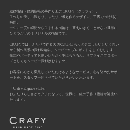
広島店
結婚指輪・婚約指輪の手作り工房 CRAFY（クラフィ）。
来店ご予約
手作りの優しい温もり、ふたりで考え作るデザイン、工房での特別な
時間。
一生に一度の瞬間から生まれる指輪は、替えのきくことがない世界に
オーダーメイド
ご予約
ひとつだけのオリジナルの指輪です。
CRAFYでは、ふたりで作る大切な思い出もカタチにしたいという思い
から制作風景の撮影&編集、ムービーのプレゼントをしております。
挙式やパーティでお使いいただく事はもちろん、サプライズプロポー
ズとしてもムービー撮影はおすすめ。
お客様に心から満足していただけるようなサービス、心を込めたサポ
ートを、スタッフ一同させていただきたいと思います。
『Craft＋Engrave＋Life』
おふたりらしさがカタチになって、世界に一組の手作り指輪が誕生い
たします。