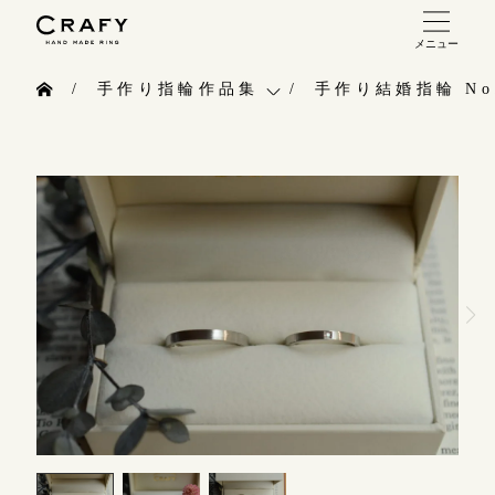
メニュー
手作り 結婚指輪・婚約指輪
手作り指輪作品集
手作り結婚指輪 No.
手作り結婚指輪
お問い合わせ（通話料無料）
手作り指輪作品集
手作り婚約指輪
10:00～18:00 /年中無休
お問い合わせ
指輪制作の流れ
年末年始は除く
お客様インタビュー
オーダーメイド 結婚指輪・婚約指輪
指輪のハンドメイド・手作り
こちら
指輪作品集
CRAFYについて
インタビュー
目黒本店
結婚指輪手作り工房のご案内
来店ご予約
工房一覧
表参道店
来店ご予約