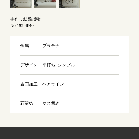
よくあるご質問
アフターケア・保証
吉祥寺店
手作り結婚指輪
来店ご予約
No.193-4840
CRAFYについて
鎌倉店
来店ご予約
金属
プラチナ
SNS・ブログ
川越店
来店ご予約
ブログ
デザイン
平打ち, シンプル
その他
表面加工
ヘアライン
軽井沢店
来店ご予約
プライバシーポリシー
用語集
石留め
マス留め
大阪本店
来店ご予約
京都店
来店ご予約