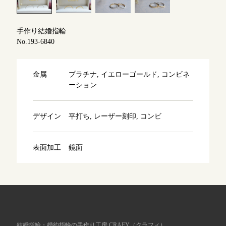
よくあるご質問
アフターケア・保証
吉祥寺店
手作り結婚指輪
来店ご予約
No.193-6840
CRAFYについて
鎌倉店
来店ご予約
金属
プラチナ, イエローゴールド, コンビネ
SNS・ブログ
ーション
川越店
来店ご予約
ブログ
デザイン
平打ち, レーザー刻印, コンビ
その他
軽井沢店
来店ご予約
表面加工
鏡面
プライバシーポリシー
用語集
大阪本店
来店ご予約
京都店
来店ご予約
結婚指輪・婚約指輪の手作り工房 CRAFY（クラフィ）。