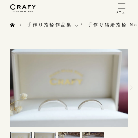
メニュー
手作り 結婚指輪・婚約指輪
手作り指輪作品集
手作り結婚指輪 No.
手作り結婚指輪
お問い合わせ（通話料無料）
手作り指輪作品集
手作り婚約指輪
10:00～18:00 /年中無休
お問い合わせ
指輪制作の流れ
年末年始は除く
お客様インタビュー
オーダーメイド 結婚指輪・婚約指輪
指輪のハンドメイド・手作り
こちら
指輪作品集
CRAFYについて
インタビュー
目黒本店
結婚指輪手作り工房のご案内
来店ご予約
工房一覧
表参道店
来店ご予約