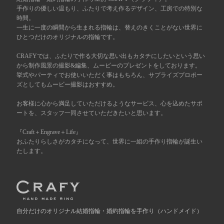
手作りの優しい温もり、ふたりで考え作るデザイン、工房での特別な
時間。
広島店
来店ご予約
一生に一度の瞬間から生まれる指輪は、替えのきくことがない世界に
ひとつだけのオリジナルの指輪です。
オーダーメイド
CRAFYでは、ふたりで作る大切な思い出もカタチにしたいという思い
ご予約
から制作風景の撮影&編集、ムービーのプレゼントをしております。
挙式やパーティでお使いいただく事はもちろん、サプライズプロポー
ズとしてもムービー撮影はおすすめ。
お客様に心から満足していただけるようなサービス、心を込めたサポ
ートを、スタッフ一同させていただきたいと思います。
『Craft＋Engrave＋Life』
おふたりらしさがカタチになって、世界に一組の手作り指輪が誕生い
たします。
自分だけの
オリジナル結婚指輪・婚約指輪を手作り
（ハンドメイド）