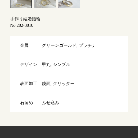
よくあるご質問
アフターケア・保証
吉祥寺店
手作り結婚指輪
来店ご予約
No.202-3010
CRAFYについて
鎌倉店
来店ご予約
金属
グリーンゴールド, プラチナ
SNS・ブログ
川越店
来店ご予約
ブログ
デザイン
甲丸, シンプル
その他
表面加工
鏡面, グリッター
軽井沢店
来店ご予約
プライバシーポリシー
用語集
石留め
ふせ込み
大阪本店
来店ご予約
京都店
来店ご予約