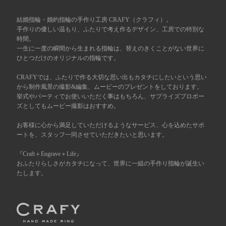
広島店
結婚指輪・婚約指輪の手作り工房 CRAFY（クラフィ）。
来店ご予約
手作りの優しい温もり、ふたりで考え作るデザイン、工房での特別な
時間。
一生に一度の瞬間から生まれる指輪は、替えのきくことがない世界に
オーダーメイド
ご予約
ひとつだけのオリジナルの指輪です。
CRAFYでは、ふたりで作る大切な思い出もカタチにしたいという思い
から制作風景の撮影&編集、ムービーのプレゼントをしております。
挙式やパーティでお使いいただく事はもちろん、サプライズプロポー
ズとしてもムービー撮影はおすすめ。
お客様に心から満足していただけるようなサービス、心を込めたサポ
ートを、スタッフ一同させていただきたいと思います。
『Craft＋Engrave＋Life』
おふたりらしさがカタチになって、世界に一組の手作り指輪が誕生い
たします。