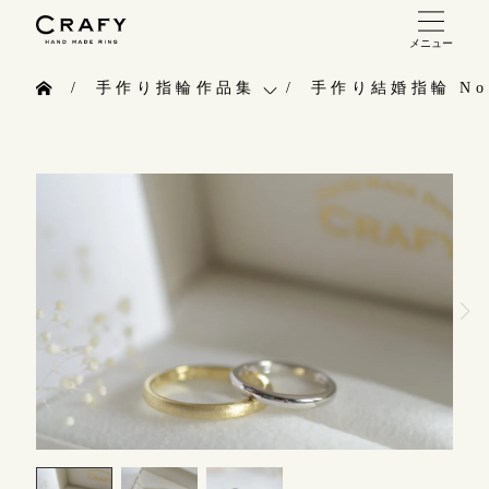
メニュー
手作り 結婚指輪・婚約指輪
手作り指輪作品集
手作り結婚指輪 No.
手作り結婚指輪
お問い合わせ（通話料無料）
手作り指輪作品集
手作り婚約指輪
10:00～18:00 /年中無休
お問い合わせ
指輪制作の流れ
年末年始は除く
お客様インタビュー
オーダーメイド 結婚指輪・婚約指輪
指輪のハンドメイド・手作り
こちら
指輪作品集
CRAFYについて
インタビュー
目黒本店
結婚指輪手作り工房のご案内
来店ご予約
工房一覧
表参道店
来店ご予約