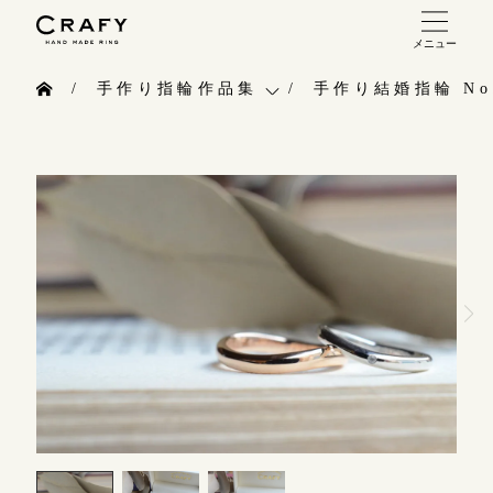
メニュー
手作り 結婚指輪・婚約指輪
手作り指輪作品集
手作り結婚指輪 No.
手作り結婚指輪
お問い合わせ（通話料無料）
手作り指輪作品集
手作り婚約指輪
10:00～18:00 /年中無休
お問い合わせ
指輪制作の流れ
年末年始は除く
お客様インタビュー
オーダーメイド 結婚指輪・婚約指輪
指輪のハンドメイド・手作り
こちら
指輪作品集
CRAFYについて
インタビュー
目黒本店
結婚指輪手作り工房のご案内
来店ご予約
工房一覧
表参道店
来店ご予約