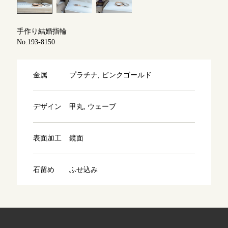
よくあるご質問
アフターケア・保証
吉祥寺店
手作り結婚指輪
来店ご予約
No.193-8150
CRAFYについて
鎌倉店
来店ご予約
金属
プラチナ, ピンクゴールド
SNS・ブログ
川越店
来店ご予約
ブログ
デザイン
甲丸, ウェーブ
その他
表面加工
鏡面
軽井沢店
来店ご予約
プライバシーポリシー
用語集
石留め
ふせ込み
大阪本店
来店ご予約
京都店
来店ご予約