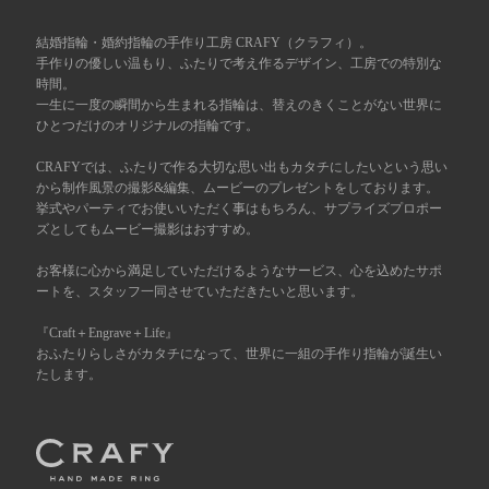
広島店
結婚指輪・婚約指輪の手作り工房 CRAFY（クラフィ）。
来店ご予約
手作りの優しい温もり、ふたりで考え作るデザイン、工房での特別な
時間。
一生に一度の瞬間から生まれる指輪は、替えのきくことがない世界に
オーダーメイド
ご予約
ひとつだけのオリジナルの指輪です。
CRAFYでは、ふたりで作る大切な思い出もカタチにしたいという思い
から制作風景の撮影&編集、ムービーのプレゼントをしております。
挙式やパーティでお使いいただく事はもちろん、サプライズプロポー
ズとしてもムービー撮影はおすすめ。
お客様に心から満足していただけるようなサービス、心を込めたサポ
ートを、スタッフ一同させていただきたいと思います。
『Craft＋Engrave＋Life』
おふたりらしさがカタチになって、世界に一組の手作り指輪が誕生い
たします。