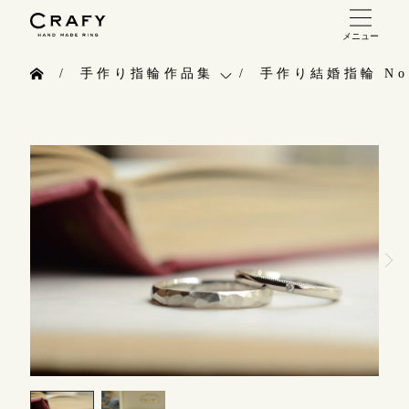
メニュー
手作り 結婚指輪・婚約指輪
手作り指輪作品集
手作り結婚指輪 No.
手作り結婚指輪
お問い合わせ（通話料無料）
手作り指輪作品集
手作り婚約指輪
10:00～18:00 /年中無休
お問い合わせ
指輪制作の流れ
年末年始は除く
お客様インタビュー
オーダーメイド 結婚指輪・婚約指輪
指輪のハンドメイド・手作り
こちら
指輪作品集
CRAFYについて
インタビュー
目黒本店
結婚指輪手作り工房のご案内
来店ご予約
工房一覧
表参道店
来店ご予約