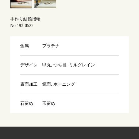
よくあるご質問
アフターケア・保証
吉祥寺店
手作り結婚指輪
来店ご予約
No.193-0522
CRAFYについて
鎌倉店
来店ご予約
金属
プラチナ
SNS・ブログ
川越店
来店ご予約
ブログ
デザイン
甲丸, つち目, ミルグレイン
その他
表面加工
鏡面, ホーニング
軽井沢店
来店ご予約
プライバシーポリシー
用語集
石留め
玉留め
大阪本店
来店ご予約
京都店
来店ご予約