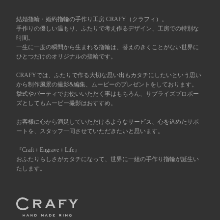
広島店
結婚指輪・婚約指輪の手作り工房 CRAFY（クラフィ）。
来店ご予約
手作りの優しい温もり、ふたりで考え作るデザイン、工房での特別な
時間。
一生に一度の瞬間から生まれる指輪は、替えのきくことがない世界に
オーダーメイド
ご予約
ひとつだけのオリジナルの指輪です。
CRAFYでは、ふたりで作る大切な思い出もカタチにしたいという思い
から制作風景の撮影&編集、ムービーのプレゼントをしております。
挙式やパーティでお使いいただく事はもちろん、サプライズプロポー
ズとしてもムービー撮影はおすすめ。
お客様に心から満足していただけるようなサービス、心を込めたサポ
ートを、スタッフ一同させていただきたいと思います。
『Craft＋Engrave＋Life』
おふたりらしさがカタチになって、世界に一組の手作り指輪が誕生い
たします。