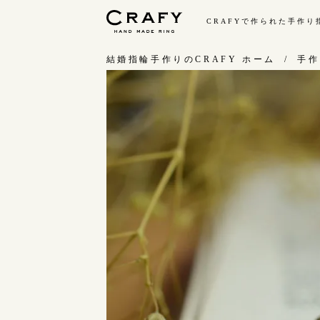
CRAFYで作られた手作
手作り 結婚指輪・婚約指輪
結婚指輪手作りのCRAFY ホーム
手作
手作り結婚指輪
手
ワックス制作コース（鋳造）
お
金属加工制作コース（鍛造）
お
CRAFY home.（指輪制作キット）
指
結婚指輪の価格一覧
C
手作り婚約指輪
結
婚約指輪制作コース
ダイヤモンドプロポーズコース
婚約指輪の価格一覧