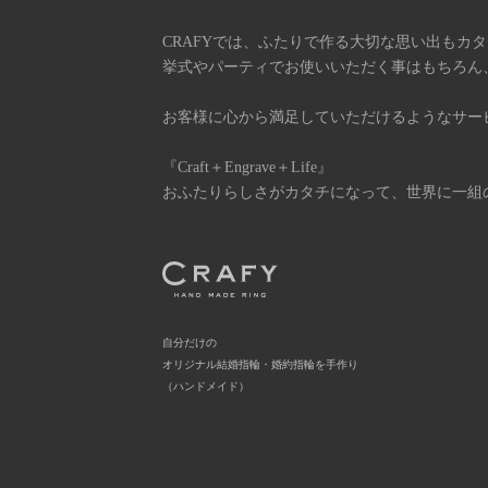
CRAFYでは、ふたりで作る大切な思い出もカ
挙式やパーティでお使いいただく事はもちろん
お客様に心から満足していただけるようなサー
『Craft＋Engrave＋Life』
おふたりらしさがカタチになって、世界に一組
自分だけの
オリジナル結婚指輪・婚約指輪を手作り
（ハンドメイド）