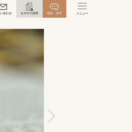
問い合わせ
カタログ請求
相談・見学
メニュー
い合わせ
お問い合わせ（通話料無料）
10:00～18:00 /年中無休
年末年始は除く
こちら
目黒本店
来店ご予約
0120-690-216
表参道店