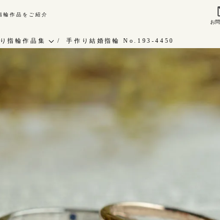
り指輪作品をご紹介
お
来店ご予約
お問
り指輪作品集
手作り結婚指輪 No.193-4450
作り指輪作品集
指輪作品集
問い合わせ
インタビュー
客様インタビュー
工房一覧
輪のハンドメイド・手作り
RAFYについて
よくあるご質問
婚指輪手作り工房のご案内
アフターケア・保証
CRAFYについて