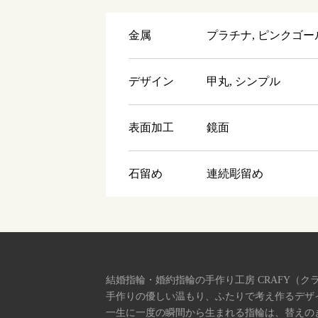
金属
プラチナ, ピンクゴー
デザイン
甲丸, シンプル
表面加工
鏡面
石留め
連続彫留め
結婚指輪・婚約指輪の手作り工房 CRAFY（ク
手作りの優しい温もり、ふたりで考え作るデザ
一生に一度の瞬間から生まれる指輪は、替えの