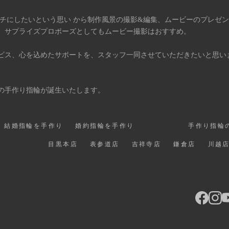
タチにしたいという思い から制作風景の撮影&編集、ムービーのプレゼ
、サプライズプロポーズとしてもムービー撮影はおすすめ。
ビス、心を込めたサポートを、スタッフ一同させていただきたいと思い
の手作り指輪が誕生いたします。
結婚指輪を手作り
婚約指輪を手作り
手作り指輪
目黒本店
表参道店
吉祥寺店
鎌倉店
川越