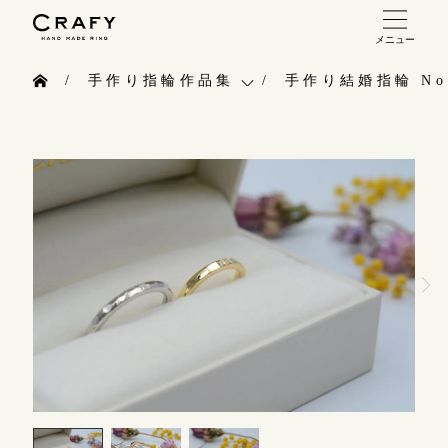
メニュー
手作り 結婚指輪・婚約指輪
手作り指輪作品集
手作り結婚指輪 No.
手作り結婚指輪
お問い合わせ（通話料無料）
手作り指輪作品集
手作り婚約指輪
10:00～18:00 /年中無休
お問い合わせ
指輪制作の流れ
年末年始は除く
お客様インタビュー
オーダーメイド 結婚指輪・婚約指輪
指輪のハンドメイド・手作り
こちら
指輪作品集
CRAFYについて
インタビュー
目黒本店
結婚指輪手作り工房のご案内
来店ご予約
工房一覧
表参道店
来店ご予約