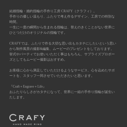
広島店
結婚指輪・婚約指輪の手作り工房 CRAFY（クラフィ）。
来店ご予約
手作りの優しい温もり、ふたりで考え作るデザイン、工房での特別な
時間。
一生に一度の瞬間から生まれる指輪は、替えのきくことがない世界に
オーダーメイド
ご予約
ひとつだけのオリジナルの指輪です。
CRAFYでは、ふたりで作る大切な思い出もカタチにしたいという思い
から制作風景の撮影&編集、ムービーのプレゼントをしております。
挙式やパーティでお使いいただく事はもちろん、サプライズプロポー
ズとしてもムービー撮影はおすすめ。
お客様に心から満足していただけるようなサービス、心を込めたサポ
ートを、スタッフ一同させていただきたいと思います。
『Craft＋Engrave＋Life』
おふたりらしさがカタチになって、世界に一組の手作り指輪が誕生い
たします。