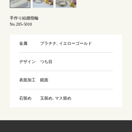
よくあるご質問
アフターケア・保証
吉祥寺店
手作り結婚指輪
来店ご予約
No.205-5010
CRAFYについて
鎌倉店
来店ご予約
金属
プラチナ, イエローゴールド
SNS・ブログ
川越店
来店ご予約
ブログ
デザイン
つち目
その他
表面加工
鏡面
軽井沢店
来店ご予約
プライバシーポリシー
用語集
石留め
玉留め, マス留め
大阪本店
来店ご予約
京都店
来店ご予約