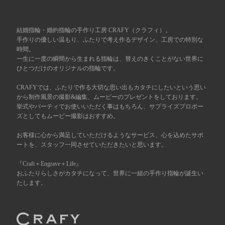
広島店
来店ご予約
結婚指輪・婚約指輪の手作り工房 CRAFY（クラフィ）。
手作りの優しい温もり、ふたりで考え作るデザイン、工房での特別な
時間。
オーダーメイド
ご予約
一生に一度の瞬間から生まれる指輪は、替えのきくことがない世界に
ひとつだけのオリジナルの指輪です。
CRAFYでは、ふたりで作る大切な思い出もカタチにしたいという思い
から制作風景の撮影&編集、ムービーのプレゼントをしております。
挙式やパーティでお使いいただく事はもちろん、サプライズプロポー
ズとしてもムービー撮影はおすすめ。
お客様に心から満足していただけるようなサービス、心を込めたサポ
ートを、スタッフ一同させていただきたいと思います。
『Craft＋Engrave＋Life』
おふたりらしさがカタチになって、世界に一組の手作り指輪が誕生い
たします。