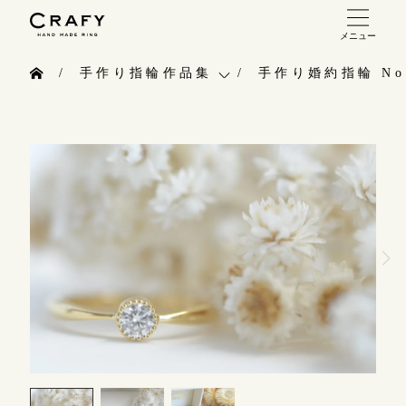
メニュー
手作り 結婚指輪・婚約指輪
手作り指輪作品集
手作り婚約指輪 No.
手作り結婚指輪
お問い合わせ（通話料無料）
手作り指輪作品集
手作り婚約指輪
10:00～18:00 /年中無休
お問い合わせ
指輪制作の流れ
年末年始は除く
お客様インタビュー
オーダーメイド 結婚指輪・婚約指輪
指輪のハンドメイド・手作り
こちら
指輪作品集
CRAFYについて
インタビュー
目黒本店
結婚指輪手作り工房のご案内
来店ご予約
工房一覧
表参道店
来店ご予約