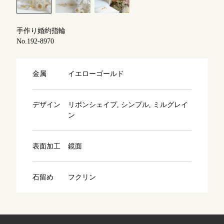
よくあるご質問
アフターケア・保証
吉祥寺店
手作り婚約指輪
来店ご予約
No.192-8970
CRAFYについて
鎌倉店
来店ご予約
金属
イエローゴールド
SNS・ブログ
川越店
来店ご予約
ブログ
デザイン
リボンシェイプ, シンプル, ミルグレイ
ン
その他
軽井沢店
来店ご予約
表面加工
鏡面
プライバシーポリシー
用語集
大阪本店
来店ご予約
石留め
フクリン
京都店
来店ご予約