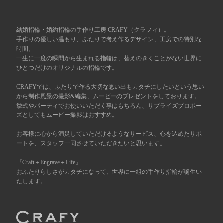
広島店
来店ご予約
結婚指輪・婚約指輪の手作り工房 CRAFY（クラフィ）。
手作りの優しい温もり、ふたりで考え作るデザイン、工房での特別な
時間。
オーダーメイド
ご予約
一生に一度の瞬間から生まれる指輪は、替えのきくことがない世界に
ひとつだけのオリジナルの指輪です。
CRAFYでは、ふたりで作る大切な思い出もカタチにしたいという思い
から制作風景の撮影&編集、ムービーのプレゼントをしております。
挙式やパーティでお使いいただく事はもちろん、サプライズプロポー
ズとしてもムービー撮影はおすすめ。
お客様に心から満足していただけるようなサービス、心を込めたサポ
ートを、スタッフ一同させていただきたいと思います。
『Craft＋Engrave＋Life』
おふたりらしさがカタチになって、世界に一組の手作り指輪が誕生い
たします。