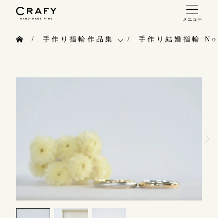
メニュー
手作り 結婚指輪・婚約指輪
手作り指輪作品集
手作り結婚指輪 No.
手作り結婚指輪
お問い合わせ（通話料無料）
手作り指輪作品集
手作り婚約指輪
10:00～18:00 /年中無休
お問い合わせ
指輪制作の流れ
年末年始は除く
お客様インタビュー
オーダーメイド 結婚指輪・婚約指輪
指輪のハンドメイド・手作り
こちら
指輪作品集
CRAFYについて
インタビュー
目黒本店
結婚指輪手作り工房のご案内
来店ご予約
工房一覧
表参道店
来店ご予約