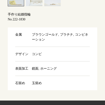
よくあるご質問
アフターケア・保証
吉祥寺店
手作り結婚指輪
来店ご予約
No.222-1830
CRAFYについて
鎌倉店
来店ご予約
金属
ブラウンゴールド, プラチナ, コンビネ
SNS・ブログ
ーション
川越店
来店ご予約
ブログ
デザイン
コンビ
その他
軽井沢店
来店ご予約
表面加工
鏡面, ホーニング
プライバシーポリシー
用語集
大阪本店
来店ご予約
石留め
玉留め
京都店
来店ご予約