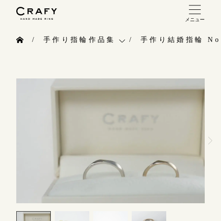
メニュー
手作り 結婚指輪・婚約指輪
手作り指輪作品集
手作り結婚指輪 No.
手作り結婚指輪
お問い合わせ（通話料無料）
手作り指輪作品集
手作り婚約指輪
10:00～18:00 /年中無休
お問い合わせ
指輪制作の流れ
年末年始は除く
お客様インタビュー
オーダーメイド 結婚指輪・婚約指輪
指輪のハンドメイド・手作り
こちら
指輪作品集
CRAFYについて
インタビュー
目黒本店
結婚指輪手作り工房のご案内
来店ご予約
工房一覧
表参道店
来店ご予約