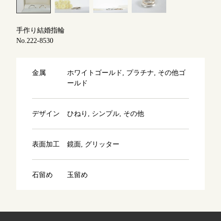
よくあるご質問
アフターケア・保証
吉祥寺店
手作り結婚指輪
来店ご予約
No.222-8530
CRAFYについて
鎌倉店
来店ご予約
金属
ホワイトゴールド, プラチナ, その他ゴ
SNS・ブログ
ールド
川越店
来店ご予約
ブログ
デザイン
ひねり, シンプル, その他
その他
軽井沢店
来店ご予約
表面加工
鏡面, グリッター
プライバシーポリシー
用語集
大阪本店
来店ご予約
石留め
玉留め
京都店
来店ご予約