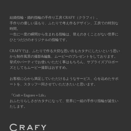
広島店
来店ご予約
結婚指輪・婚約指輪の手作り工房 CRAFY（クラフィ）。
手作りの優しい温もり、ふたりで考え作るデザイン、工房での特別な
時間。
オーダーメイド
ご予約
一生に一度の瞬間から生まれる指輪は、替えのきくことがない世界に
ひとつだけのオリジナルの指輪です。
CRAFYでは、ふたりで作る大切な思い出もカタチにしたいという思い
から制作風景の撮影&編集、ムービーのプレゼントをしております。
挙式やパーティでお使いいただく事はもちろん、サプライズプロポー
ズとしてもムービー撮影はおすすめ。
お客様に心から満足していただけるようなサービス、心を込めたサポ
ートを、スタッフ一同させていただきたいと思います。
『Craft＋Engrave＋Life』
おふたりらしさがカタチになって、世界に一組の手作り指輪が誕生い
たします。