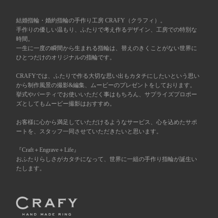
広島店
来店ご予約
結婚指輪・婚約指輪の手作り工房 CRAFY（クラフィ）。
手作りの優しい温もり、ふたりで考え作るデザイン、工房での特別な
時間。
一生に一度の瞬間から生まれる指輪は、替えのきくことがない世界に
オーダーメイド
ご予約
ひとつだけのオリジナルの指輪です。
CRAFYでは、ふたりで作る大切な思い出もカタチにしたいという思い
から制作風景の撮影&編集、ムービーのプレゼントをしております。
挙式やパーティでお使いいただく事はもちろん、サプライズプロポー
ズとしてもムービー撮影はおすすめ。
お客様に心から満足していただけるようなサービス、心を込めたサポ
ートを、スタッフ一同させていただきたいと思います。
『Craft＋Engrave＋Life』
おふたりらしさがカタチになって、世界に一組の手作り指輪が誕生い
たします。