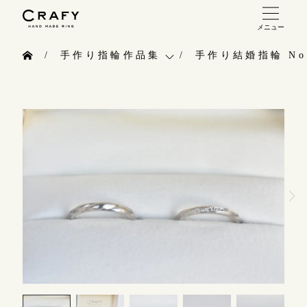
メニュー
手作り 結婚指輪・婚約指輪
手作り指輪作品集
手作り結婚指輪 No.2
手作り結婚指輪
お問い合わせ（通話料無料）
手作り指輪作品集
手作り婚約指輪
10:00～18:00 /年中無休
お問い合わせ
指輪制作の流れ
年末年始は除く
お客様インタビュー
オーダーメイド 結婚指輪・婚約指輪
指輪のハンドメイド・手作り
こちら
指輪作品集
CRAFYについて
インタビュー
目黒本店
結婚指輪手作り工房のご案内
来店ご予約
工房一覧
表参道店
来店ご予約