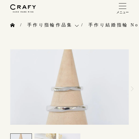
メニュー
手作り 結婚指輪・婚約指輪
手作り指輪作品集
手作り結婚指輪 No.
手作り結婚指輪
お問い合わせ（通話料無料）
手作り指輪作品集
手作り婚約指輪
10:00～18:00 /年中無休
お問い合わせ
指輪制作の流れ
年末年始は除く
お客様インタビュー
オーダーメイド 結婚指輪・婚約指輪
指輪のハンドメイド・手作り
こちら
指輪作品集
CRAFYについて
インタビュー
目黒本店
結婚指輪手作り工房のご案内
来店ご予約
工房一覧
表参道店
来店ご予約