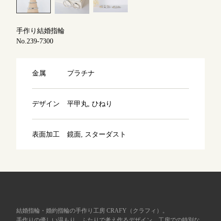
よくあるご質問
アフターケア・保証
吉祥寺店
来店ご予約
手作り結婚指輪
No.239-7300
CRAFYについて
鎌倉店
来店ご予約
金属
プラチナ
SNS・ブログ
川越店
来店ご予約
ブログ
デザイン
平甲丸, ひねり
その他
表面加工
鏡面, スターダスト
軽井沢店
来店ご予約
プライバシーポリシー
用語集
大阪本店
来店ご予約
京都店
来店ご予約
結婚指輪・婚約指輪の手作り工房 CRAFY（クラフィ）。
手作りの優しい温もり、ふたりで考え作るデザイン、工房での特別な