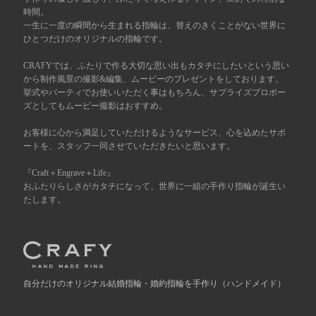
時間。
一生に一度の瞬間から生まれる指輪は、替えのきくことがない世界に
広島店
来店ご予約
ひとつだけのオリジナルの指輪です。
CRAFYでは、ふたりで作る大切な思い出もカタチにしたいという思い
オーダーメイド
から制作風景の撮影&編集、ムービーのプレゼントをしております。
ご予約
挙式やパーティでお使いいただく事はもちろん、サプライズプロポー
ズとしてもムービー撮影はおすすめ。
お客様に心から満足していただけるようなサービス、心を込めたサポ
ートを、スタッフ一同させていただきたいと思います。
『Craft＋Engrave＋Life』
おふたりらしさがカタチになって、世界に一組の手作り指輪が誕生い
たします。
自分だけの
オリジナル結婚指輪・婚約指輪を手作り
（ハンドメイド）