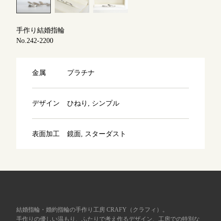
よくあるご質問
アフターケア・保証
吉祥寺店
手作り結婚指輪
来店ご予約
No.242-2200
CRAFYについて
鎌倉店
来店ご予約
金属
プラチナ
SNS・ブログ
川越店
来店ご予約
ブログ
デザイン
ひねり, シンプル
その他
表面加工
鏡面, スターダスト
軽井沢店
来店ご予約
プライバシーポリシー
用語集
大阪本店
来店ご予約
京都店
来店ご予約
結婚指輪・婚約指輪の手作り工房 CRAFY（クラフィ）。
手作りの優しい温もり、ふたりで考え作るデザイン、工房での特別な