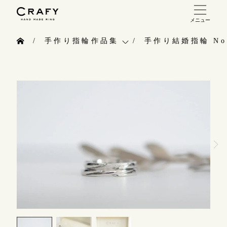
メニュー
手作り 結婚指輪・婚約指輪
手作り指輪作品集
手作り結婚指輪 No.
手作り結婚指輪
お問い合わせ（通話料無料）
手作り指輪作品集
手作り婚約指輪
10:00～18:00 /年中無休
お問い合わせ
指輪制作の流れ
年末年始は除く
お客様インタビュー
オーダーメイド 結婚指輪・婚約指輪
指輪のハンドメイド・手作り
こちら
指輪作品集
CRAFYについて
インタビュー
目黒本店
結婚指輪手作り工房のご案内
来店ご予約
工房一覧
表参道店
来店ご予約