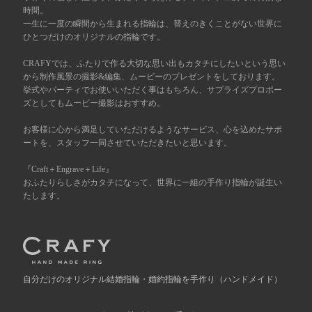
時間。
一生に一度の瞬間から生まれる指輪は、替えのきくことがない世界に
広島店
来店ご予約
ひとつだけのオリジナルの指輪です。
CRAFYでは、ふたりで作る大切な思い出もカタチにしたいという思い
オーダーメイド
から制作風景の撮影&編集、ムービーのプレゼントをしております。
ご予約
挙式やパーティでお使いいただく事はもちろん、サプライズプロポー
ズとしてもムービー撮影はおすすめ。
お客様に心から満足していただけるようなサービス、心を込めたサポ
ートを、スタッフ一同させていただきたいと思います。
『Craft＋Engrave＋Life』
おふたりらしさがカタチになって、世界に一組の手作り指輪が誕生い
たします。
自分だけの
オリジナル結婚指輪・婚約指輪を手作り
（ハンドメイド）