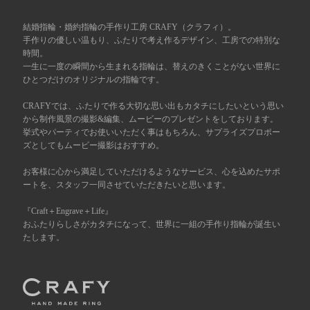
広島店
結婚指輪・婚約指輪の手作り工房 CRAFY（クラフィ）。
来店ご予約
手作りの優しい温もり、ふたりで考え作るデザイン、工房での特別な
時間。
一生に一度の瞬間から生まれる指輪は、替えのきくことがない世界に
オーダーメイド
ご予約
ひとつだけのオリジナルの指輪です。
CRAFYでは、ふたりで作る大切な思い出もカタチにしたいという思い
から制作風景の撮影&編集、ムービーのプレゼントをしております。
挙式やパーティでお使いいただく事はもちろん、サプライズプロポー
ズとしてもムービー撮影はおすすめ。
お客様に心から満足していただけるようなサービス、心を込めたサポ
ートを、スタッフ一同させていただきたいと思います。
『Craft＋Engrave＋Life』
おふたりらしさがカタチになって、世界に一組の手作り指輪が誕生い
たします。