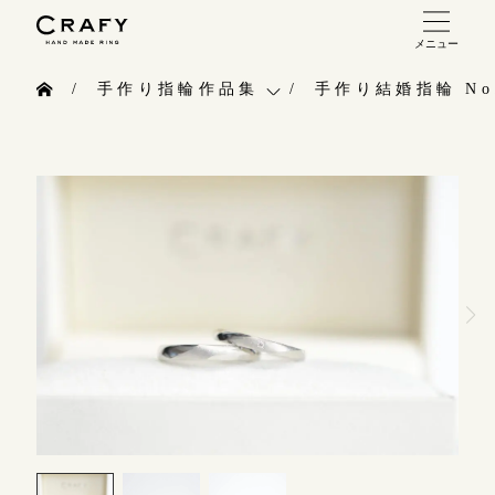
メニュー
手作り 結婚指輪・婚約指輪
手作り指輪作品集
手作り結婚指輪 No.
手作り結婚指輪
お問い合わせ（通話料無料）
手作り指輪作品集
手作り婚約指輪
10:00～18:00 /年中無休
お問い合わせ
指輪制作の流れ
年末年始は除く
お客様インタビュー
オーダーメイド 結婚指輪・婚約指輪
指輪のハンドメイド・手作り
こちら
指輪作品集
CRAFYについて
インタビュー
目黒本店
結婚指輪手作り工房のご案内
来店ご予約
工房一覧
表参道店
来店ご予約