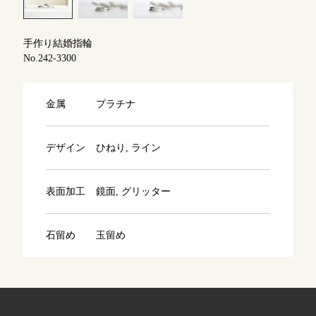
よくあるご質問
アフターケア・保証
吉祥寺店
手作り結婚指輪
来店ご予約
No.242-3300
CRAFYについて
鎌倉店
来店ご予約
金属
プラチナ
SNS・ブログ
川越店
来店ご予約
ブログ
デザイン
ひねり, ライン
その他
表面加工
鏡面, グリッター
軽井沢店
来店ご予約
プライバシーポリシー
用語集
石留め
玉留め
大阪本店
来店ご予約
京都店
来店ご予約