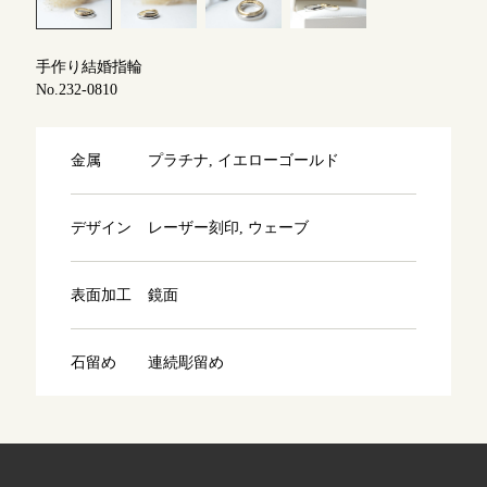
よくあるご質問
アフターケア・保証
吉祥寺店
手作り結婚指輪
来店ご予約
No.232-0810
CRAFYについて
鎌倉店
来店ご予約
金属
プラチナ, イエローゴールド
SNS・ブログ
川越店
来店ご予約
ブログ
デザイン
レーザー刻印, ウェーブ
その他
表面加工
鏡面
軽井沢店
来店ご予約
プライバシーポリシー
用語集
石留め
連続彫留め
大阪本店
来店ご予約
京都店
来店ご予約