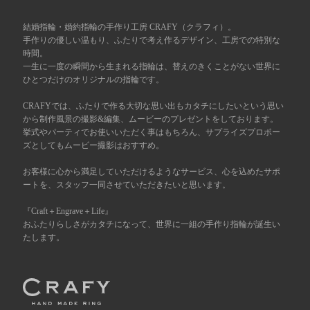
広島店
結婚指輪・婚約指輪の手作り工房 CRAFY（クラフィ）。
来店ご予約
手作りの優しい温もり、ふたりで考え作るデザイン、工房での特別な
時間。
一生に一度の瞬間から生まれる指輪は、替えのきくことがない世界に
オーダーメイド
ご予約
ひとつだけのオリジナルの指輪です。
CRAFYでは、ふたりで作る大切な思い出もカタチにしたいという思い
から制作風景の撮影&編集、ムービーのプレゼントをしております。
挙式やパーティでお使いいただく事はもちろん、サプライズプロポー
ズとしてもムービー撮影はおすすめ。
お客様に心から満足していただけるようなサービス、心を込めたサポ
ートを、スタッフ一同させていただきたいと思います。
『Craft＋Engrave＋Life』
おふたりらしさがカタチになって、世界に一組の手作り指輪が誕生い
たします。