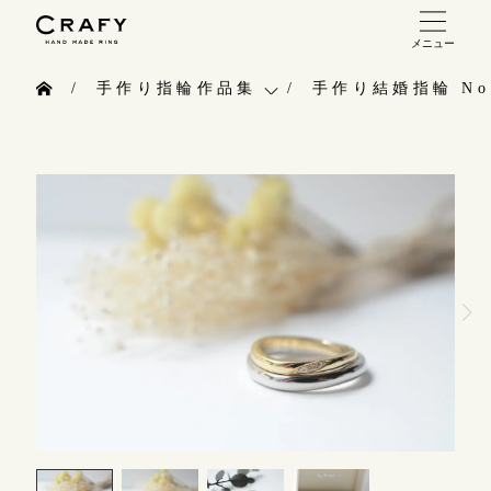
メニュー
手作り 結婚指輪・婚約指輪
手作り指輪作品集
手作り結婚指輪 No.
手作り結婚指輪
お問い合わせ（通話料無料）
手作り指輪作品集
手作り婚約指輪
10:00～18:00 /年中無休
お問い合わせ
指輪制作の流れ
年末年始は除く
お客様インタビュー
オーダーメイド 結婚指輪・婚約指輪
指輪のハンドメイド・手作り
こちら
指輪作品集
CRAFYについて
インタビュー
目黒本店
結婚指輪手作り工房のご案内
来店ご予約
工房一覧
表参道店
来店ご予約