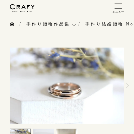
メニュー
手作り 結婚指輪・婚約指輪
手作り指輪作品集
手作り結婚指輪 No.
手作り結婚指輪
お問い合わせ（通話料無料）
手作り指輪作品集
手作り婚約指輪
10:00～18:00 /年中無休
お問い合わせ
指輪制作の流れ
年末年始は除く
お客様インタビュー
オーダーメイド 結婚指輪・婚約指輪
指輪のハンドメイド・手作り
こちら
指輪作品集
CRAFYについて
インタビュー
目黒本店
結婚指輪手作り工房のご案内
来店ご予約
工房一覧
表参道店
来店ご予約