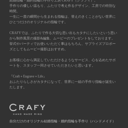
結婚指輪・婚約指輪の手作り工房 CRAFY（クラフィ）。
手作りの優しい温もり、ふたりで考え作るデザイン、工房での特別な
時間。
広島店
来店ご予約
一生に一度の瞬間から生まれる指輪は、替えのきくことがない世界に
ひとつだけのオリジナルの指輪です。
オーダーメイド
ご予約
CRAFYでは、ふたりで作る大切な思い出もカタチにしたいという思い
から制作風景の撮影&編集、ムービーのプレゼントをしております。
挙式やパーティでお使いいただく事はもちろん、サプライズプロポー
ズとしてもムービー撮影はおすすめ。
お客様に心から満足していただけるようなサービス、心を込めたサポ
ートを、スタッフ一同させていただきたいと思います。
『Craft＋Engrave＋Life』
おふたりらしさがカタチになって、世界に一組の手作り指輪が誕生い
たします。
自分だけの
オリジナル結婚指輪・婚約指輪を手作り
（ハンドメイド）