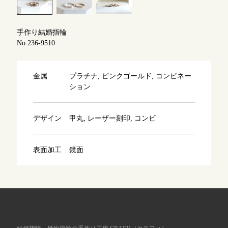
よくあるご質問
アフターケア・保証
吉祥寺店
来店ご予約
手作り結婚指輪
No.236-9510
CRAFYについて
鎌倉店
来店ご予約
金属
プラチナ, ピンクゴールド, コンビネー
SNS・ブログ
ション
川越店
来店ご予約
ブログ
デザイン
甲丸, レーザー刻印, コンビ
その他
軽井沢店
来店ご予約
表面加工
鏡面
プライバシーポリシー
用語集
大阪本店
来店ご予約
京都店
来店ご予約