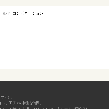
ールド, コンビネーション
ラフィ）。
イン、工房での特別な時間。
きくことがない世界に ひとつだけのオリジナルの指輪です。