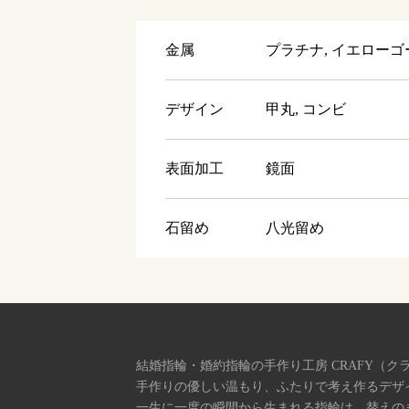
金属
プラチナ, イエローゴ
デザイン
甲丸, コンビ
表面加工
鏡面
石留め
八光留め
結婚指輪・婚約指輪の手作り工房 CRAFY（ク
手作りの優しい温もり、ふたりで考え作るデザ
一生に一度の瞬間から生まれる指輪は、替えの