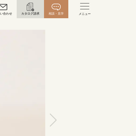
問い合わせ
カタログ請求
相談・見学
メニュー
い合わせ
お問い合わせ（通話料無料）
10:00～18:00 /年中無休
年末年始は除く
こちら
目黒本店
来店ご予約
0120-690-216
表参道店