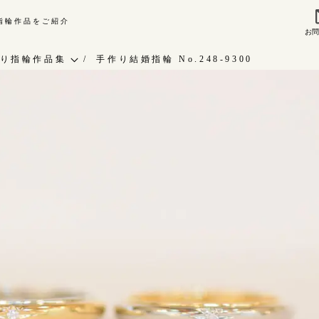
り指輪作品をご紹介
お
来店ご予約
お問
り指輪作品集
手作り結婚指輪 No.248-9300
作り指輪作品集
指輪作品集
問い合わせ
インタビュー
客様インタビュー
工房一覧
輪のハンドメイド・手作り
RAFYについて
よくあるご質問
婚指輪手作り工房のご案内
アフターケア・保証
CRAFYについて