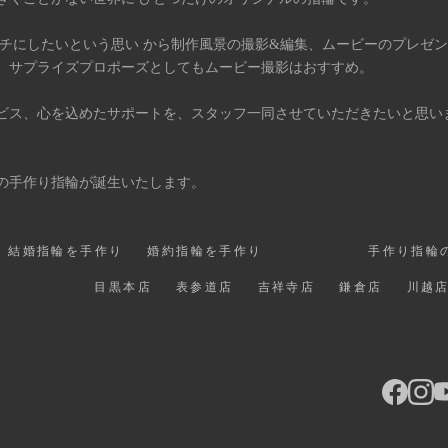
タチにしたいという思い から制作風景の撮影&編集、ムービーのプレゼ
、サプライズプロポーズとしてもムービー撮影はおすすめ。
ビス、心を込めたサポートを、スタッフ一同させていただきたいと思い
の手作り指輪が誕生いたします。
結婚指輪を手作り
婚約指輪を手作り
手作り指輪
目黒本店
表参道店
吉祥寺店
鎌倉店
川越